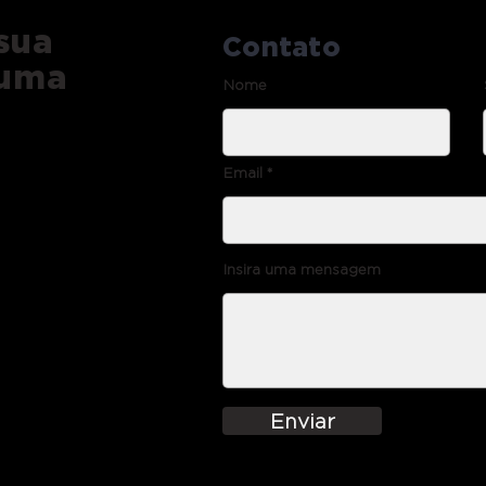
sua
Contato
 uma
Nome
Email
Insira uma mensagem
r
Enviar